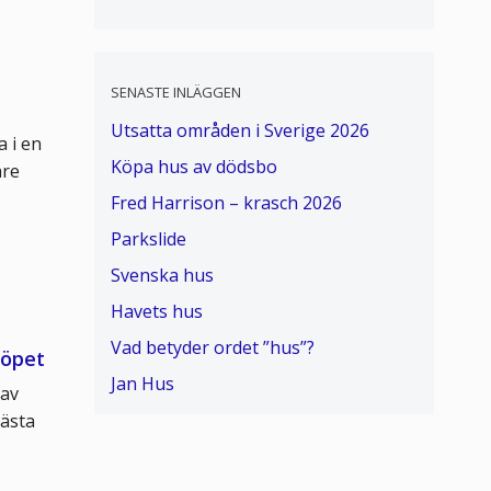
SENASTE INLÄGGEN
Utsatta områden i Sverige 2026
a i en
Köpa hus av dödsbo
are
Fred Harrison – krasch 2026
Parkslide
Svenska hus
Havets hus
Vad betyder ordet ”hus”?
köpet
Jan Hus
 av
bästa