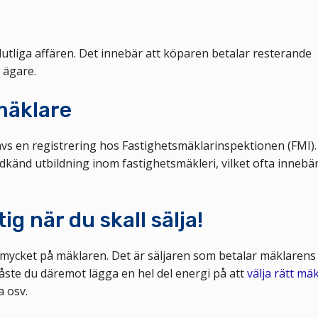
slutliga affären. Det innebär att köparen betalar resterande
 ägare.
smäklare
ävs en registrering hos Fastighetsmäklarinspektionen (FMI).
känd utbildning inom fastighetsmäkleri, vilket ofta innebä
g när du skall sälja!
mycket på mäklaren. Det är säljaren som betalar mäklarens
måste du däremot lägga en hel del energi på att
välja rätt mä
a osv.