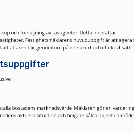
öp och försäljning av fastigheter. Detta innefattar
a fastigheter. Fastighetsmäklarens huvuduppgift är att agera
 att affären blir genomförd på ett säkert och effektivt sätt.
tsuppgifter
usive:
stställa bostadens marknadsvärde. Mäklaren gör en värderin
adens aktuella situation och tidigare sålda objekt i område