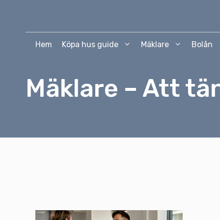
Hoppa
till
innehåll
Hem
Köpa hus guide
Mäklare
Bolån
Mäklare – Att tä