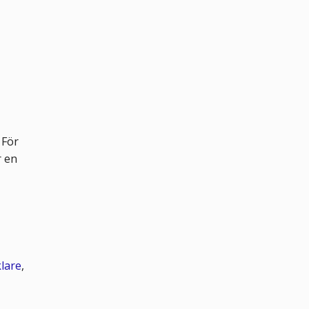
 För
r en
klare
,