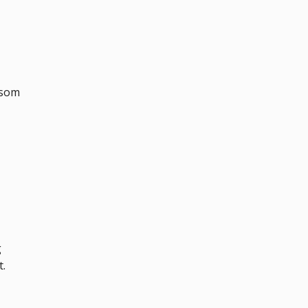
 som
g
t.