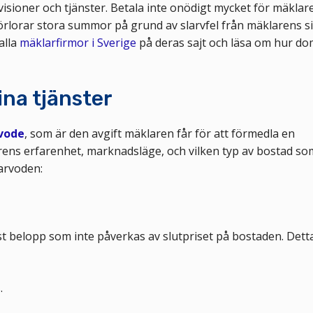
ioner och tjänster. Betala inte onödigt mycket för mäklar
förlorar stora summor på grund av slarvfel från mäklarens si
alla
mäklarfirmor i Sverige
på deras sajt och läsa om hur d
ina tjänster
vode
, som är den avgift mäklaren får för att förmedla en
rens erfarenhet, marknadsläge, och vilken typ av bostad so
rarvoden:
 belopp som inte påverkas av slutpriset på bostaden. Dett
.