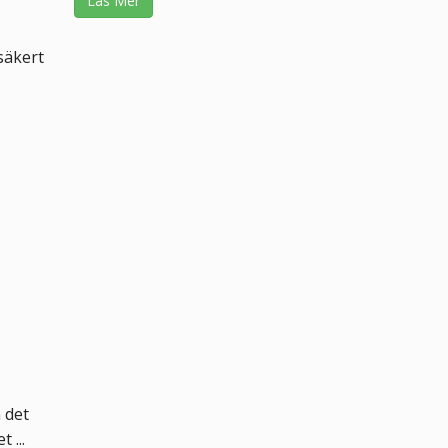
Läs Mer
säkert
 det
 ...