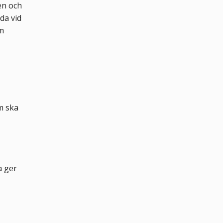
en och
da vid
om
m ska
a ger