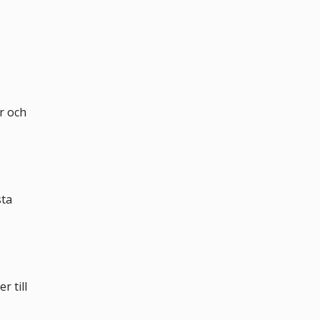
r och
sta
r till