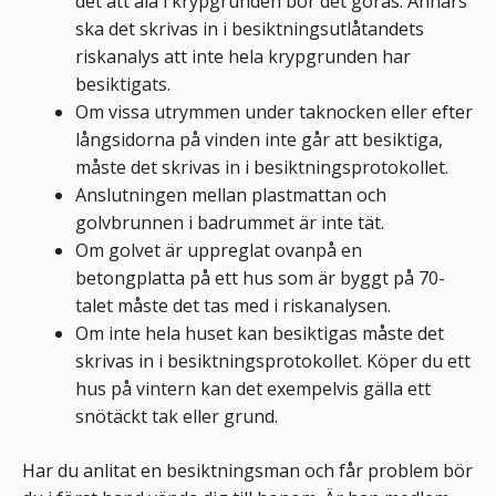
det att åla i krypgrunden bör det göras. Annars
ska det skrivas in i besiktningsutlåtandets
riskanalys att inte hela krypgrunden har
besiktigats.
Om vissa utrymmen under taknocken eller efter
långsidorna på vinden inte går att besiktiga,
måste det skrivas in i besiktningsprotokollet.
Anslutningen mellan plastmattan och
golvbrunnen i badrummet är inte tät.
Om golvet är uppreglat ovanpå en
betongplatta på ett hus som är byggt på 70-
talet måste det tas med i riskanalysen.
Om inte hela huset kan besiktigas måste det
skrivas in i besiktningsprotokollet. Köper du ett
hus på vintern kan det exempelvis gälla ett
snötäckt tak eller grund.
Har du anlitat en besiktningsman och får problem bör