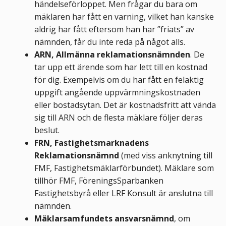
händelseförloppet. Men frågar du bara om
mäklaren har fått en varning, vilket han kanske
aldrig har fått eftersom han har ”friats” av
nämnden, får du inte reda på något alls.
ARN, Allmänna reklamationsnämnden
. De
tar upp ett ärende som har lett till en kostnad
för dig. Exempelvis om du har fått en felaktig
uppgift angående uppvärmningskostnaden
eller bostadsytan. Det är kostnadsfritt att vända
sig till ARN och de flesta mäklare följer deras
beslut.
FRN, Fastighetsmarknadens
Reklamationsnämnd
(med viss anknytning till
FMF, Fastighetsmäklarförbundet). Mäklare som
tillhör FMF, FöreningsSparbanken
Fastighetsbyrå eller LRF Konsult är anslutna till
nämnden.
Mäklarsamfundets ansvarsnämnd
, om