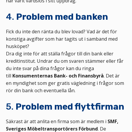
har varit vårdslös i sitt uppdrag.
4.
Problem med banken
Fick du inte den ränta du blev lovad? Vad är det för
konstiga avgifter som har tagits ut i samband med
husköpet?
Dra dig inte för att ställa frågor till din bank eller
kreditinstitut. Undrar du om svaren stämmer eller får
du inte svar på dina frågor kan du ringa
till
Konsumenternas Bank- och Finansbyrå
. Det är
en myndighet som ger gratis vägledning i frågor som
rör din bank och eventuella lån.
5.
Problem med flyttfirman
Säkrast är att anlita en firma som är medlem i
SMF,
Sveriges Möbeltransportörers Förbund
. De