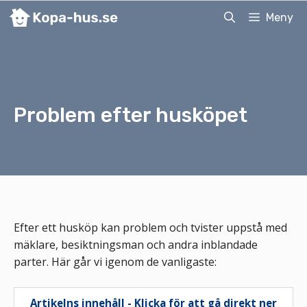
Hoppa
Meny
till
innehåll
Problem efter husköpet
Efter ett husköp kan problem och tvister uppstå med
mäklare, besiktningsman och andra inblandade
parter. Här går vi igenom de vanligaste:
Artikelns innehåll - Klicka för att gå direkt ner