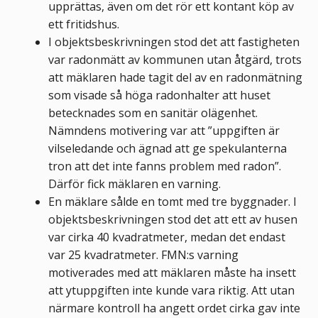
upprättas, även om det rör ett kontant köp av
ett fritidshus.
I objektsbeskrivningen stod det att fastigheten
var radonmätt av kommunen utan åtgärd, trots
att mäklaren hade tagit del av en radonmätning
som visade så höga radonhalter att huset
betecknades som en sanitär olägenhet.
Nämndens motivering var att ”uppgiften är
vilseledande och ägnad att ge spekulanterna
tron att det inte fanns problem med radon”.
Därför fick mäklaren en varning.
En mäklare sålde en tomt med tre byggnader. I
objektsbeskrivningen stod det att ett av husen
var cirka 40 kvadratmeter, medan det endast
var 25 kvadratmeter. FMN:s varning
motiverades med att mäklaren måste ha insett
att ytuppgiften inte kunde vara riktig. Att utan
närmare kontroll ha angett ordet cirka gav inte