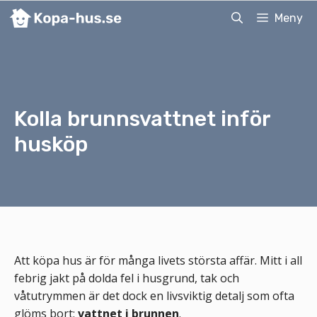
Hoppa
Meny
till
innehåll
Kolla brunnsvattnet inför
husköp
Att köpa hus är för många livets största affär. Mitt i all
febrig jakt på dolda fel i husgrund, tak och
våtutrymmen är det dock en livsviktig detalj som ofta
glöms bort:
vattnet i brunnen
.