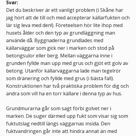
Svar:
Det du beskriver är ett vanligt problem (i Skåne har
jag hört att de till och med accepterar källarfukten och
lär sig leva med den!). Företeelsen hör lite ihop med
husets ålder och den typ av grundläggning man
använde då. Byggnaderna grundlades med
källarväggar som gick ner i marken och stod på
betongsulor eller berg. Mellan väggarna inne i
grunden fyllde man upp med grus och gjöt ett golv av
betong. Utanför källarväggarna lade man tegelrör
som dränering och fyllde med grus (i bästa fall).
Konstruktionen har två praktiska problem för dig och
andra som vill ha en torr källare i denna typ av hus.
Grundmurarna går som sagt förbi golvet ner i
marken. De suger därmed upp fukt som visar sig som
fuktutslag nedtill längs väggarnas insida. Den
fuktvandringen går inte att hindra annat än med