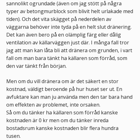
sannolikt ogrundade (även om jag stött på några
typer av betongmurblock som blivit helt urlakade med
tiden). Och det vita skägget på nederdelen av
väggarna behöver inte tyda på en helt slut dränering.
Det kan även bero på en olämplig färg eller dålig
ventilation av källarväggen just där. I många fall tror
jag att man kan låta bli att dränera om grunden, i vart
fall om man bara tänkt ha källaren som förråd, som
den var tänkt från början.
Men om du vill dränera om är det säkert en stor
kostnad, väldigt beroende på hur huset ser ut. En
avfuktare kan man ju använda men den tar bara hand
om effekten av problemet, inte orsaken.
Så om du tänker ha källaren som förråd kanske
kostnaden är 0 kr men om du tänker inreda
bostadsrum kanske kostnaden blir flera hundra
tusen.