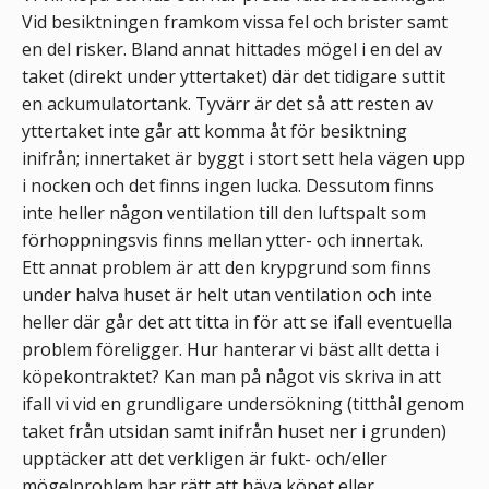
Vid besiktningen framkom vissa fel och brister samt
en del risker. Bland annat hittades mögel i en del av
taket (direkt under yttertaket) där det tidigare suttit
en ackumulatortank. Tyvärr är det så att resten av
yttertaket inte går att komma åt för besiktning
inifrån; innertaket är byggt i stort sett hela vägen upp
i nocken och det finns ingen lucka. Dessutom finns
inte heller någon ventilation till den luftspalt som
förhoppningsvis finns mellan ytter- och innertak.
Ett annat problem är att den krypgrund som finns
under halva huset är helt utan ventilation och inte
heller där går det att titta in för att se ifall eventuella
problem föreligger. Hur hanterar vi bäst allt detta i
köpekontraktet? Kan man på något vis skriva in att
ifall vi vid en grundligare undersökning (titthål genom
taket från utsidan samt inifrån huset ner i grunden)
upptäcker att det verkligen är fukt- och/eller
mögelproblem har rätt att häva köpet eller