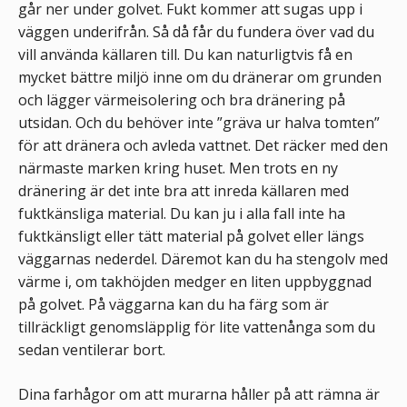
går ner under golvet. Fukt kommer att sugas upp i
väggen underifrån. Så då får du fundera över vad du
vill använda källaren till. Du kan naturligtvis få en
mycket bättre miljö inne om du dränerar om grunden
och lägger värmeisolering och bra dränering på
utsidan. Och du behöver inte ”gräva ur halva tomten”
för att dränera och avleda vattnet. Det räcker med den
närmaste marken kring huset. Men trots en ny
dränering är det inte bra att inreda källaren med
fuktkänsliga material. Du kan ju i alla fall inte ha
fuktkänsligt eller tätt material på golvet eller längs
väggarnas nederdel. Däremot kan du ha stengolv med
värme i, om takhöjden medger en liten uppbyggnad
på golvet. På väggarna kan du ha färg som är
tillräckligt genomsläpplig för lite vattenånga som du
sedan ventilerar bort.
Dina farhågor om att murarna håller på att rämna är