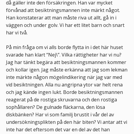
då gäller inte den försäkringen. Han var mycket
förvånad att besiktningsmannen inte märkt något.
Han konstaterar att man måste riva ut allt, gå in i
väggen och under golv. Vi har ett litet barn och snart
har vi två.
På min fråga om vi alls borde flytta in i det här huset
svarade han klart “Nej\”. Vilka rättigheter har vi nu?
Jag har tänkt begära att besiktningsmannen kommer
och kollar igen. Jag måste erkänna att jag som lekman
inte märkte någon mögelindikering när jag var med
vid besiktningen. Alla nu angripna ytor var helt rena
och jag kände ingen lukt. Borde besiktningsmannen
reagerat på de rostiga skruvarna och den rostiga
sophållaren? De gulnade fläckarna, den lösa
diskbänken? Har vi som familj brustit i vår del av
undersökningsplikten på den här biten? Vi antar att vi
inte har det eftersom det var en del av det han