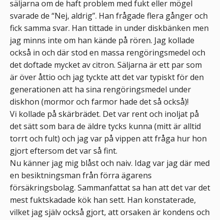
säljarna om de haft problem med fukt eller mögel
svarade de “Nej, aldrig”. Han frågade flera gånger och
fick samma svar. Han tittade in under diskbänken men
jag minns inte om han kände på rören. Jag kollade
också in och där stod en massa rengöringsmedel och
det doftade mycket av citron. Säljarna är ett par som
är över åttio och jag tyckte att det var typiskt för den
generationen att ha sina rengöringsmedel under
diskhon (mormor och farmor hade det så också)!
Vi kollade på skärbrädet. Det var rent och inoljat på
det sätt som bara de äldre tycks kunna (mitt är alltid
torrt och fult) och jag var på vippen att fråga hur hon
gjort eftersom det var så fint.
Nu känner jag mig blåst och naiv. Idag var jag där med
en besiktningsman från förra ägarens
försäkringsbolag. Sammanfattat sa han att det var det
mest fuktskadade kök han sett. Han konstaterade,
vilket jag själv också gjort, att orsaken är kondens och