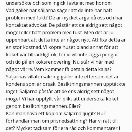
undersökte och som ingick i avtalet med honom.
Vad gäller när säljarna säger att de inte har haft
problem med fukt? De är mycket arga på oss och har
kontaktat advokat. De påstår att de aldrig sett något
mögel eller haft problem med fukt. Men det är ju
uppenbart att detta inte är något nytt. Att fixa detta är
en stor kostnad. Vi köpte huset bland annat för att
köket var tillräckligt ok, för vi vill inte lägga pengar
och tid på en köksrenovering. Nu står vi här med
något värre. Vem kommer få betala detta kalas?
Säljarnas villaförsäkring gäller inte eftersom det är
kondens som är orsak. Besiktningsmannen upptäckte
inget. Säljarna påstår att de ens aldrig sett något
mögel. Vi har uppfyllt vår plikt att undersöka köket
genom besiktningsmannen. Eller?
Kan man häva ett köp om säljarna ljugit? Hur
förhandlar man om prisnedsättning? Har vi rätt till
det? Mycket tacksam för era råd och kommentarer i