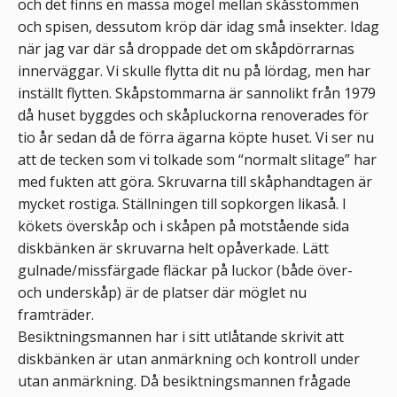
och det finns en massa mögel mellan skåsstommen
och spisen, dessutom kröp där idag små insekter. Idag
när jag var där så droppade det om skåpdörrarnas
innerväggar. Vi skulle flytta dit nu på lördag, men har
inställt flytten. Skåpstommarna är sannolikt från 1979
då huset byggdes och skåpluckorna renoverades för
tio år sedan då de förra ägarna köpte huset. Vi ser nu
att de tecken som vi tolkade som “normalt slitage” har
med fukten att göra. Skruvarna till skåphandtagen är
mycket rostiga. Ställningen till sopkorgen likaså. I
kökets överskåp och i skåpen på motstående sida
diskbänken är skruvarna helt opåverkade. Lätt
gulnade/missfärgade fläckar på luckor (både över-
och underskåp) är de platser där möglet nu
framträder.
Besiktningsmannen har i sitt utlåtande skrivit att
diskbänken är utan anmärkning och kontroll under
utan anmärkning. Då besiktningsmannen frågade