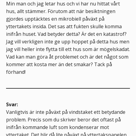
Min man och jag letar hus och vi har nu hittat vårt
hus, allt stämmer. Förutom att när besiktningen
gjordes upptäcktes en mikrobiell påväxt på
yttertakets insida. Det sas att fukten skulle komma
inifrån huset. Vad betyder detta? Är det en katastrof?
Jag vill verkligen inte ge upp hoppet på detta hus men
jag vill heller inte flytta till ett hus som är mögelskadat.
Vad kan man göra åt problemet och är det något som
kommer att kosta mer än det smakar? Tack på
förhand!
Svar:
Vanligtvis är inte påväxt på vindstaket ett betydande
problem. Precis som du skriver beror det oftast på
inifrån kommande luft som kondenserar mot
yttertaket. Det blir då lite påväxt på yttertakspanelen