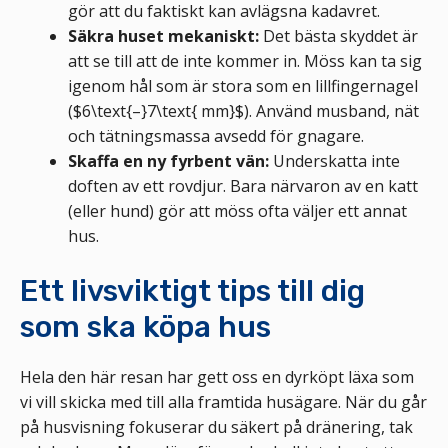
gör att du faktiskt kan avlägsna kadavret.
Säkra huset mekaniskt:
Det bästa skyddet är
att se till att de inte kommer in. Möss kan ta sig
igenom hål som är stora som en lillfingernagel
($6\text{–}7\text{ mm}$). Använd musband, nät
och tätningsmassa avsedd för gnagare.
Skaffa en ny fyrbent vän:
Underskatta inte
doften av ett rovdjur. Bara närvaron av en katt
(eller hund) gör att möss ofta väljer ett annat
hus.
Ett livsviktigt tips till dig
som ska köpa hus
Hela den här resan har gett oss en dyrköpt läxa som
vi vill skicka med till alla framtida husägare. När du går
på husvisning fokuserar du säkert på dränering, tak