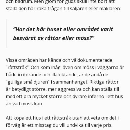
och badrum. Men glöm för guds skull inte bort att
ställa den här raka frågan till säljaren eller mäklaren:
”Har det här huset eller området varit
besvärat av råttor eller möss?”
Vissa områden har kända och väldokumenterade
”råttstråk”. Och kom ihåg: även om möss i väggarna är
både irriterande och illaluktande, är de ändå de
”gulliga små djuren” i sammanhanget. Riktiga råttor
är betydligt större, mer aggressiva och kan ställa till
med ett bra mycket större och dyrare inferno i ett hus
än vad möss kan.
Att köpa ett hus i ett råttstråk utan att veta om det i
förväg är ett misstag du vill undvika till varje pris.