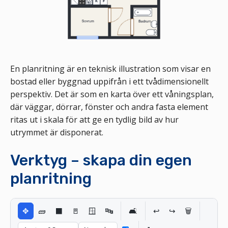
En planritning är en teknisk illustration som visar en
bostad eller byggnad uppifrån i ett tvådimensionellt
perspektiv. Det är som en karta över ett våningsplan,
där väggar, dörrar, fönster och andra fasta element
ritas ut i skala för att ge en tydlig bild av hur
utrymmet är disponerat.
Verktyg – skapa din egen
planritning
✥
🧱
⬛
🚪
🪟
🔤
🛋️
↩️
↪️
🗑️