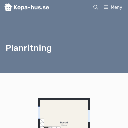
Hoppa
Meny
till
innehåll
Planritning