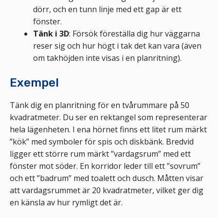
dörr, och en tunn linje med ett gap är ett
fönster.
Tänk i 3D
: Försök föreställa dig hur väggarna
reser sig och hur högt i tak det kan vara (även
om takhöjden inte visas i en planritning).
Exempel
Tänk dig en planritning för en tvårummare på 50
kvadratmeter. Du ser en rektangel som representerar
hela lägenheten. I ena hörnet finns ett litet rum märkt
”kök” med symboler för spis och diskbänk. Bredvid
ligger ett större rum märkt ”vardagsrum” med ett
fönster mot söder. En korridor leder till ett ”sovrum”
och ett ”badrum” med toalett och dusch. Måtten visar
att vardagsrummet är 20 kvadratmeter, vilket ger dig
en känsla av hur rymligt det är.