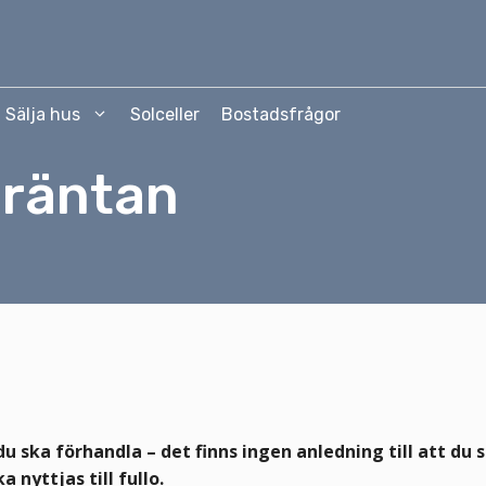
Sälja hus
Solceller
Bostadsfrågor
eräntan
u ska förhandla – det finns ingen anledning till att du s
nyttjas till fullo.