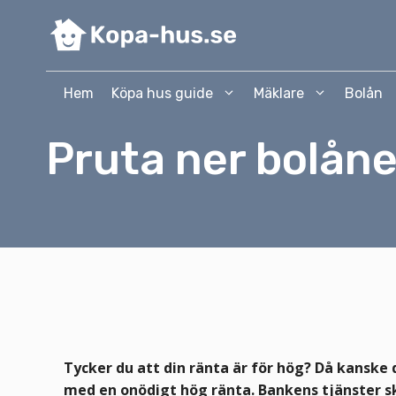
Hoppa
till
innehåll
Hem
Köpa hus guide
Mäklare
Bolån
Pruta ner bolån
Tycker du att din ränta är för hög? Då kanske d
med en onödigt hög ränta. Bankens tjänster ska 