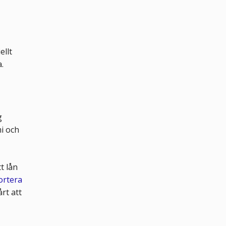
ellt
.
g
i och
t lån
rtera
rt att