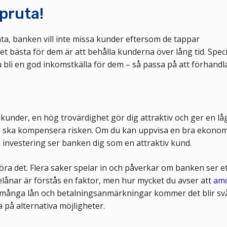
 pruta!
nta, banken vill inte missa kunder eftersom de tappar
bästa för dem är att behålla kunderna över lång tid. Speci
bli en god inkomstkälla för dem – så passa på att förhandla
 kunder, en hög trovärdighet gör dig attraktiv och ger en lå
an ska kompensera risken. Om du kan uppvisa en bra ekonom
a investering ser banken dig som en attraktiv kund.
ra det. Flera saker spelar in och påverkar om banken ser et
 belånar är förstås en faktor, men hur mycket du avser att
amo
u många lån och betalningsanmärkningar kommer det blir svå
a på alternativa möjligheter.