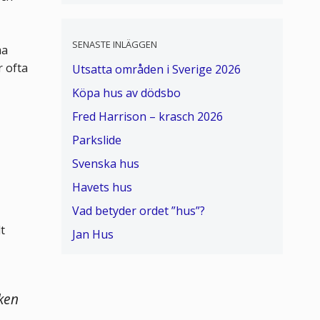
SENASTE INLÄGGEN
ma
r ofta
Utsatta områden i Sverige 2026
Köpa hus av dödsbo
Fred Harrison – krasch 2026
Parkslide
Svenska hus
Havets hus
Vad betyder ordet ”hus”?
t
Jan Hus
cken