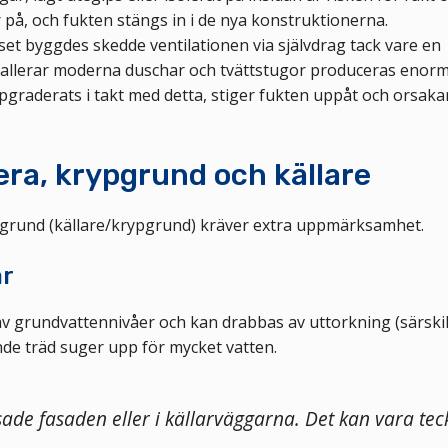
på, och fukten stängs in i de nya konstruktionerna.
et byggdes skedde ventilationen via självdrag tack vare en
tallerar moderna duschar och tvättstugor produceras enor
graderats i takt med detta, stiger fukten uppåt och orsaka
ra, krypgrund och källare
d grund (källare/krypgrund) kräver extra uppmärksamhet.
ar
t av grundvattennivåer och kan drabbas av uttorkning (särskil
nde träd suger upp för mycket vatten.
ade fasaden eller i källarväggarna. Det kan vara te