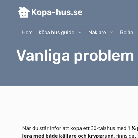
Hoppa
till
innehåll
Hem
Köpa hus guide
Mäklare
Bolån
Vanliga problem
När du står inför att köpa ett 30-talshus med
1 ½ 
lera med både källare och krypgrund
, finns de