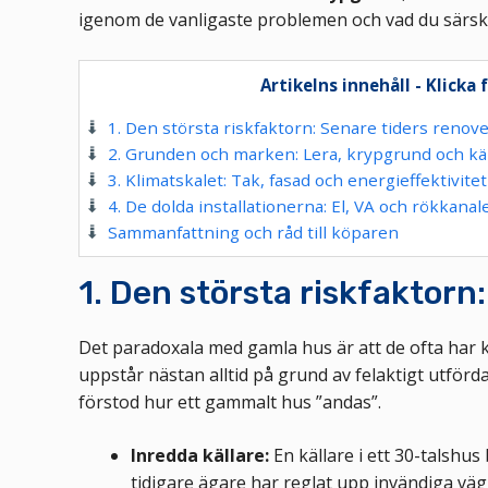
igenom de vanligaste problemen och vad du särsk
Artikelns innehåll - Klicka 
1. Den största riskfaktorn: Senare tiders renov
2. Grunden och marken: Lera, krypgrund och kä
3. Klimatskalet: Tak, fasad och energieffektivitet
4. De dolda installationerna: El, VA och rökkanal
Sammanfattning och råd till köparen
1. Den största riskfaktorn
Det paradoxala med gamla hus är att de ofta har kl
uppstår nästan alltid på grund av felaktigt utförd
förstod hur ett gammalt hus ”andas”.
Inredda källare:
En källare i ett 30-talshus
tidigare ägare har reglat upp invändiga vägga