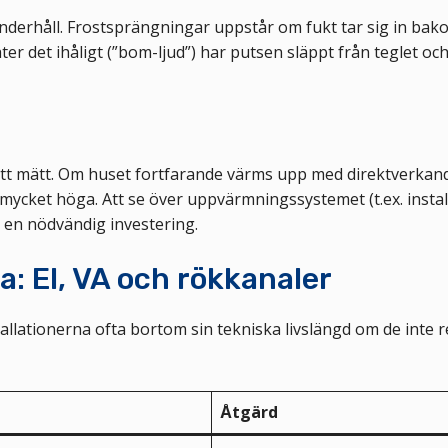
nderhåll. Frostsprängningar uppstår om fukt tar sig in bak
ter det ihåligt (”bom-ljud”) har putsen släppt från teglet oc
ått mätt. Om huset fortfarande värms upp med direktverkand
 mycket höga. Att se över uppvärmningssystemet (t.ex. instal
 en nödvändig investering.
a: El, VA och rökkanaler
tallationerna ofta bortom sin tekniska livslängd om de inte 
Åtgärd