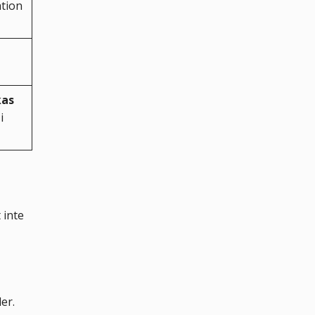
ation
kas
i
 inte
er.