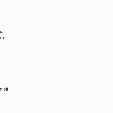
pa
 till
n bli