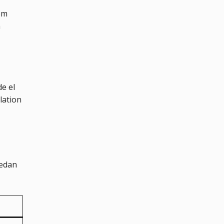
om
h
e el
lation
redan