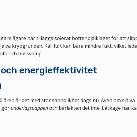
are ägare har tilläggsisolerat bottenbjälklaget för att slip
älva krypgrunden. Kall luft kan bära mindre fukt, vilket leder
 röta och hussvamp.
 och energieffektivitet
d
0 åren är det med stor sannolikhet dags nu. Även om själva
å gör
underlagspappen
och bärläkten det inte. Läckage här ka