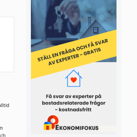
lltid
Om
och