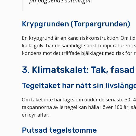
på pågående sättningar.
Krypgrunden (Torpargrunden)
En krypgrund är en känd riskkonstruktion. Om tidig
kalla golv, har de samtidigt sänkt temperaturen i sj
kondens mot det träffade bjälklaget med risk för
3. Klimatskalet: Tak, fasad
Tegeltaket har nått sin livsläng
Om taket inte har lagts om under de senaste 30–4
takpannorna av lertegel kan hålla i över 100 år, s
en dyr affär.
Putsad tegelstomme