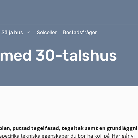
Sälja hus
Solceller
Bostadsfrågor
 med 30-talshus
plan, putsad tegelfasad, tegeltak samt en grundläggn
t specifika tekniska egenskaper du bör ha koll på. Här går vi