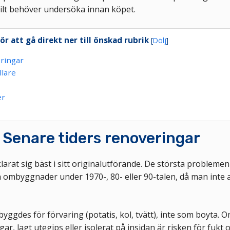
ilt behöver undersöka innan köpet.
för att gå direkt ner till önskad rubrik
[
Dölj
]
eringar
llare
er
: Senare tiders renoveringar
arat sig bäst i sitt originalutförande. De största problemen
a ombyggnader under 1970-, 80- eller 90-talen, då man inte a
 byggdes för förvaring (potatis, kol, tvätt), inte som boyta. 
r, lagt utegips eller isolerat på insidan är risken för fukt 