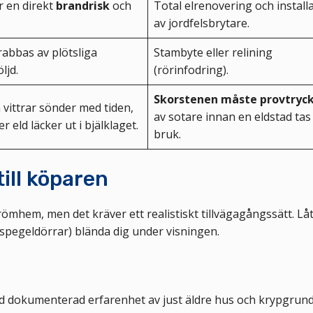
r en direkt
brandrisk
och
Total elrenovering och install
av jordfelsbrytare.
rabbas av plötsliga
Stambyte eller relining
ljd.
(rörinfodring).
Skorstenen måste provtryc
 vittrar sönder med tiden,
av sotare innan en eldstad tas 
er eld läcker ut i bjälklaget.
bruk.
ill köparen
drömhem, men det kräver ett realistiskt tillvägagångssätt. Låt
spegeldörrar) blända dig under visningen.
 dokumenterad erfarenhet av just äldre hus och krypgrund