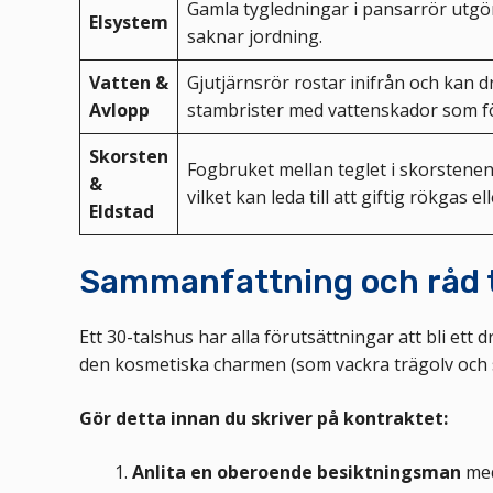
Gamla tygledningar i pansarrör utgö
Elsystem
saknar jordning.
Vatten &
Gjutjärnsrör rostar inifrån och kan d
Avlopp
stambrister med vattenskador som fö
Skorsten
Fogbruket mellan teglet i skorstenen
&
vilket kan leda till att giftig rökgas ell
Eldstad
Sammanfattning och råd t
Ett 30-talshus har alla förutsättningar att bli ett 
den kosmetiska charmen (som vackra trägolv och 
Gör detta innan du skriver på kontraktet:
Anlita en oberoende besiktningsman
med