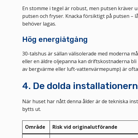
En stomme i tegel är robust, men putsen kräver u
putsen och fryser. Knacka försiktigt på putsen – lå
behöver lagas.
Hög energiåtgång
30-talshus är sällan välisolerade med moderna m
eller en äldre oljepanna kan driftskostnaderna bli
av bergvärme eller luft-vattenvärmepump) är ofta
4. De dolda installationern
När huset har nått denna ålder är de tekniska ins
bytts ut.
Område
Risk vid originalutförande