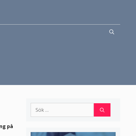
Sök
efter:
ing på